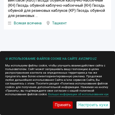
винтовой (КВО) Гвоздь обувной каблучно-набоечный
(КН) Гвоздь обувной каблучно-набоечный (КН) Гвоздь
обувной для резиновых каблуков (КР) Гвоздь обувной
для резиновых ...
Всякая всячина
Ташкент
🍪 ИСПОЛЬЗОВАНИЕ ФАЙЛОВ COOKIE НА САЙТЕ AVIZINFO.UZ
Мы используем файлы cookie, чтобы улучшить взаимодействие сайта с
пользователем. Сайт может запрашивать вашу геопозицию в целях
распространения контента на определенных территориях,а так же
предлагать вам более клиентоориентированную рекламу. Продолжая
любое дальнейшее использование Сайта и/или сервисов Сайта, Вы
соглашаетесь с этим. Посетите раздел «Политика использования файлов
cookie» для получения дополнительной информации. Нажимая на кнопку
«Принять», вы подтверждаете свое согласие с нашей политикой
использования файлов cookie.
Больше информации об использовании кук
Принять
Настроить куки