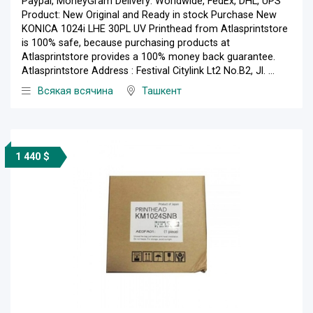
Paypal, MoneyGram Delivery: Worldwide, FedEx, DHL, UPS
Product: New Original and Ready in stock Purchase New
KONICA 1024i LHE 30PL UV Printhead from Atlasprintstore
is 100% safe, because purchasing products at
Atlasprintstore provides a 100% money back guarantee.
Atlasprintstore Address : Festival Citylink Lt2 No.B2, Jl. ...
Всякая всячина
Ташкент
1 440 $