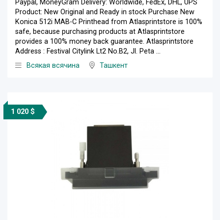
Paypal, MoneyGram Delivery: Worldwide, FedEx, DHL, UPS
Product: New Original and Ready in stock Purchase New
Konica 512i MAB-C Printhead from Atlasprintstore is 100%
safe, because purchasing products at Atlasprintstore
provides a 100% money back guarantee. Atlasprintstore
Address : Festival Citylink Lt2 No.B2, Jl. Peta ...
Всякая всячина
Ташкент
1 020 $