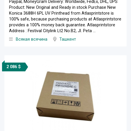
Paypal, MoneyGram Delivery: Worldwide, FedEx, DHL, UPS
Product: New Original and Ready in stock Purchase New
Konica 3688H 6PL UV Printhead from Atlasprintstore is
100% safe, because purchasing products at Atlasprintstore
provides a 100% money back guarantee. Atlasprintstore
Address : Festival Citylink Lt2 No.B2, Jl. Peta ...
Всякая всячина
Ташкент
2 086 $