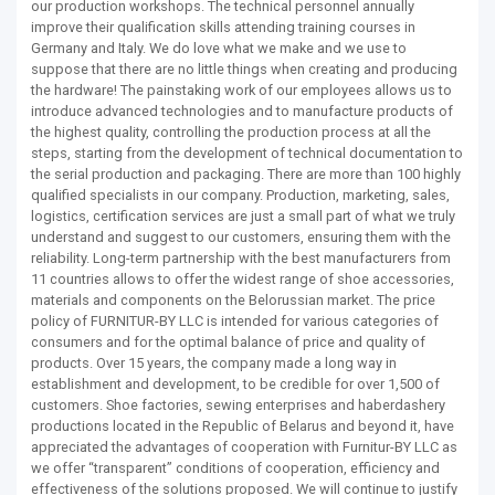
our production workshops. The technical personnel annually
improve their qualification skills attending training courses in
Germany and Italy. We do love what we make and we use to
suppose that there are no little things when creating and producing
the hardware! The painstaking work of our employees allows us to
introduce advanced technologies and to manufacture products of
the highest quality, controlling the production process at all the
steps, starting from the development of technical documentation to
the serial production and packaging. There are more than 100 highly
qualified specialists in our company. Production, marketing, sales,
logistics, certification services are just a small part of what we truly
understand and suggest to our customers, ensuring them with the
reliability. Long-term partnership with the best manufacturers from
11 countries allows to offer the widest range of shoe accessories,
materials and components on the Belorussian market. The price
policy of FURNITUR-BY LLC is intended for various categories of
consumers and for the optimal balance of price and quality of
products. Over 15 years, the company made a long way in
establishment and development, to be credible for over 1,500 of
customers. Shoe factories, sewing enterprises and haberdashery
productions located in the Republic of Belarus and beyond it, have
appreciated the advantages of cooperation with Furnitur-BY LLC as
we offer “transparent” conditions of cooperation, efficiency and
effectiveness of the solutions proposed. We will continue to justify