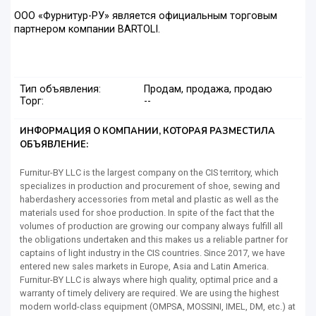
ООО «Фурнитур-PУ» является официальным торговым
партнером компании BARTOLI.
Тип объявления:
Продам, продажа, продаю
Торг:
--
ИНФОРМАЦИЯ О КОМПАНИИ, КОТОРАЯ РАЗМЕСТИЛА
ОБЪЯВЛЕНИЕ:
Furnitur-BY LLC is the largest company on the CIS territory, which
specializes in production and procurement of shoe, sewing and
haberdashery accessories from metal and plastic as well as the
materials used for shoe production. In spite of the fact that the
volumes of production are growing our company always fulfill all
the obligations undertaken and this makes us a reliable partner for
captains of light industry in the CIS countries. Since 2017, we have
entered new sales markets in Europe, Asia and Latin America.
Furnitur-BY LLC is always where high quality, optimal price and a
warranty of timely delivery are required. We are using the highest
modern world-class equipment (OMPSA, MOSSINI, IMEL, DM, etc.) at