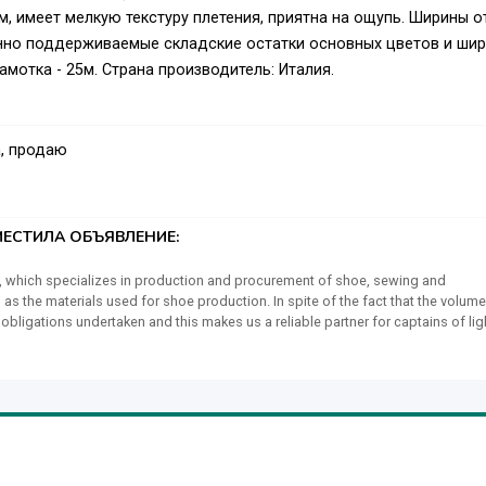
имеет мелкую текстуру плетения, приятна на ощупь. Ширины о
нно поддерживаемые складские остатки основных цветов и шир
амотка - 25м. Страна производитель: Италия.
, продаю
ЕСТИЛА ОБЪЯВЛЕНИЕ:
ory, which specializes in production and procurement of shoe, sewing and
s the materials used for shoe production. In spite of the fact that the volum
obligations undertaken and this makes us a reliable partner for captains of lig
d new sales markets in Europe, Asia and Latin America. Furnitur-BY LLC is alway
y delivery are required. We are using the highest modern world-class equipment
ops. The technical personnel annually improve their qualification skills atte
e make and we use to suppose that there are no little things when creating and
ployees allows us to introduce advanced technologies and to manufacture
n process at all the steps, starting from the development of technical
ere are more than 100 highly qualified specialists in our company. Production