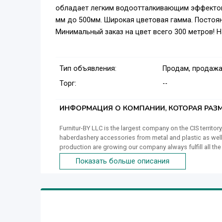
обладает легким водоотталкивающим эффектом, 
мм до 500мм. Широкая цветовая гамма. Постоя
Минимальный заказ на цвет всего 300 метров! Н
Тип объявления:
Продам, продажа
Торг:
--
ИНФОРМАЦИЯ О КОМПАНИИ, КОТОРАЯ РАЗМ
Furnitur-BY LLC is the largest company on the CIS territ
haberdashery accessories from metal and plastic as well a
production are growing our company always fulfill all the 
industry in the CIS countries. Since 2017, we have entere
Показать больше описания
where high quality, optimal price and a warranty of timel
(OMPSA, MOSSINI, IMEL, DM, etc.) at our production worksh
training courses in Germany and Italy. We do love what w
producing the hardware! The painstaking work of our em
products of the highest quality, controlling the productio
documentation to the serial production and packaging. Th