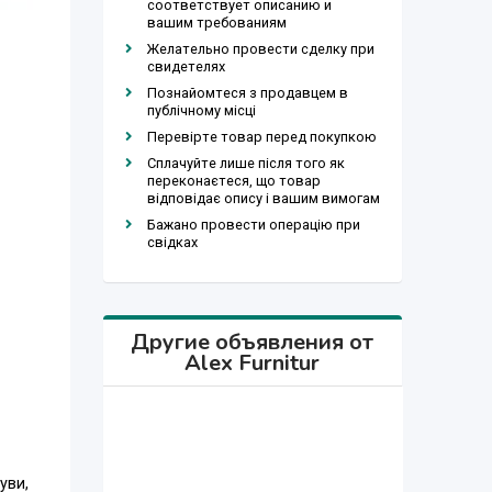
соответствует описанию и
вашим требованиям
Желательно провести сделку при
свидетелях
Познайомтеся з продавцем в
публічному місці
Перевірте товар перед покупкою
Сплачуйте лише після того як
переконаєтеся, що товар
відповідає опису і вашим вимогам
Бажано провести операцію при
свідках
Другие объявления от
Alex Furnitur
уви,