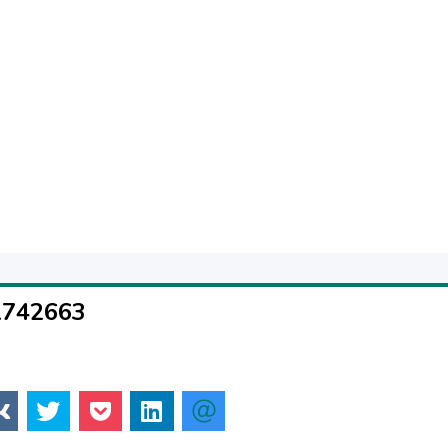
st a small part of what we truly understand and suggest to our customers, ensuri
 best manufacturers from 11 countries allows to offer the widest range of shoe
n market. The price policy of FURNITUR-BY LLC is intended for various catego
uality of products. Over 15 years, the company made a long way in establishm
mers. Shoe factories, sewing enterprises and haberdashery productions locate
the advantages of cooperation with Furnitur-BY LLC as we offer “transparent”
of the solutions proposed. We will continue to justify the expected confidence
1742663