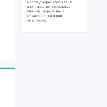
ng
мессенджерах чтобы ваши
знакомые, потенциальные
ries
клиенты открыли ваше
ent
объявление на своих
d in
смартфонах.
,