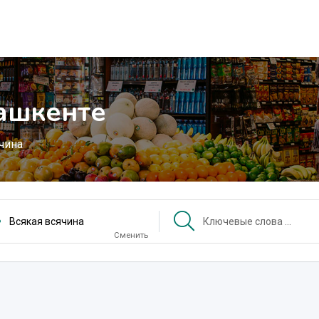
Ташкенте
чина
Всякая всячина
Сменить