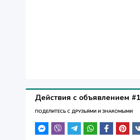
marketing, sales, logistics, certification services are ju
them with the reliability. Long-term partnership with the
accessories, materials and components on the Belorussia
of consumers and for the optimal balance of price and q
and development, to be credible for over 1,500 of custo
the Republic of Belarus and beyond it, have appreciated 
conditions of cooperation, efficiency and effectiveness 
continuously developing and improving ourselves!
Действия с объявлением #
ПОДЕЛИТЕСЬ С ДРУЗЬЯМИ И ЗНАКОМЫМИ