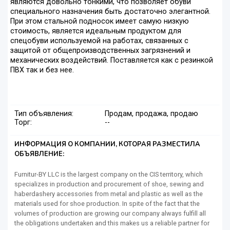
являются довольно тонкими, что позволяет обуви
специального назначения быть достаточно элегантной.
При этом стальной подносок имеет самую низкую
стоимость, является идеальным продуктом для
спецобуви используемой на работах, связанных с
защитой от общепроизводственных загрязнений и
механических воздействий. Поставляется как с резинкой
ПВХ так и без нее.
Тип объявления:
Продам, продажа, продаю
Торг:
--
ИНФОРМАЦИЯ О КОМПАНИИ, КОТОРАЯ РАЗМЕСТИЛА
ОБЪЯВЛЕНИЕ:
Furnitur-BY LLC is the largest company on the CIS territory, which
specializes in production and procurement of shoe, sewing and
haberdashery accessories from metal and plastic as well as the
materials used for shoe production. In spite of the fact that the
volumes of production are growing our company always fulfill all
the obligations undertaken and this makes us a reliable partner for