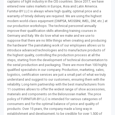
captains of light industry in the CIS countries. Since 2017, we have
entered new sales markets in Europe, Asia and Latin America.
Furnitur-BY LLC is always where high quality, optimal price and a
warranty of timely delivery are required. We are using the highest
modern world-class equipment (OMPSA, MOSSINI, IMEL, DM, etc.) at
our production workshops. The technical personnel annually
improve their qualification skills attending training courses in
Germany and Italy. We do love what we make and we use to
suppose that there are no little things when creating and producing
the hardware! The painstaking work of our employees allows us to
introduce advanced technologies and to manufacture products of
the highest quality, controlling the production process at all the
steps, starting from the development of technical documentation to
the serial production and packaging. There are more than 100 highly
qualified specialists in our company. Production, marketing, sales,
logistics, certification services are just a small part of what we truly
understand and suggest to our customers, ensuring them with the
reliability. Long-term partnership with the best manufacturers from
11 countries allows to offer the widest range of shoe accessories,
materials and components on the Belorussian market. The price
policy of FURNITUR-BY LLC is intended for various categories of
consumers and for the optimal balance of price and quality of
products. Over 15 years, the company made a long way in
establishment and development, to be credible for over 1,500 of