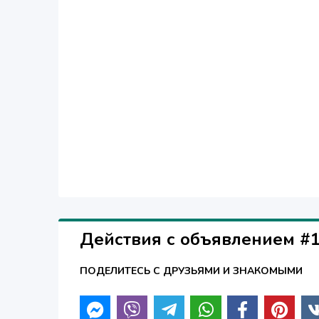
documentation to the serial production and packaging. Th
marketing, sales, logistics, certification services are ju
them with the reliability. Long-term partnership with the
accessories, materials and components on the Belorussia
of consumers and for the optimal balance of price and q
and development, to be credible for over 1,500 of custo
the Republic of Belarus and beyond it, have appreciated 
conditions of cooperation, efficiency and effectiveness 
continuously developing and improving ourselves!
Действия с объявлением #
ПОДЕЛИТЕСЬ С ДРУЗЬЯМИ И ЗНАКОМЫМИ