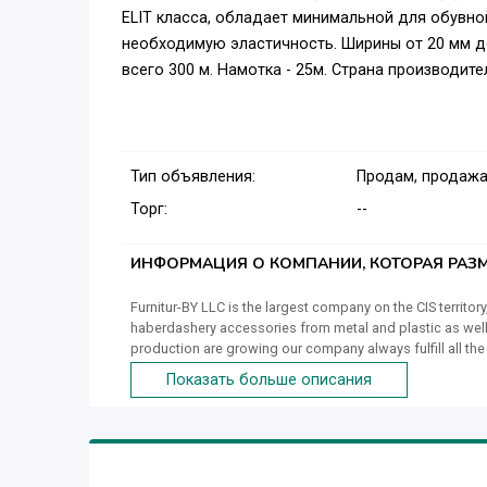
ELIT класса, обладает минимальной для обувной
необходимую эластичность. Ширины от 20 мм д
всего 300 м. Намотка - 25м. Страна производител
Тип объявления:
Продам, продажа
Торг:
--
ИНФОРМАЦИЯ О КОМПАНИИ, КОТОРАЯ РАЗМ
Furnitur-BY LLC is the largest company on the CIS territ
haberdashery accessories from metal and plastic as well a
production are growing our company always fulfill all the 
industry in the CIS countries. Since 2017, we have entere
Показать больше описания
where high quality, optimal price and a warranty of timel
(OMPSA, MOSSINI, IMEL, DM, etc.) at our production worksh
training courses in Germany and Italy. We do love what w
producing the hardware! The painstaking work of our em
products of the highest quality, controlling the productio