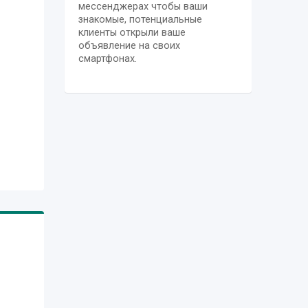
,
мессенджерах чтобы ваши
ng
знакомые, потенциальные
клиенты открыли ваше
ries
объявление на своих
ent
смартфонах.
d in
,