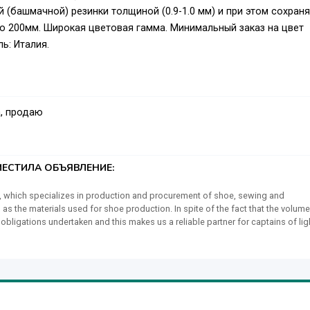
 (башмачной) резинки толщиной (0.9-1.0 мм) и при этом сохран
о 200мм. Широкая цветовая гамма. Минимальный заказ на цвет
ь: Италия.
, продаю
ЕСТИЛА ОБЪЯВЛЕНИЕ:
ory, which specializes in production and procurement of shoe, sewing and
s the materials used for shoe production. In spite of the fact that the volum
obligations undertaken and this makes us a reliable partner for captains of lig
d new sales markets in Europe, Asia and Latin America. Furnitur-BY LLC is alway
y delivery are required. We are using the highest modern world-class equipment
ops. The technical personnel annually improve their qualification skills atte
e make and we use to suppose that there are no little things when creating and
ployees allows us to introduce advanced technologies and to manufacture
n process at all the steps, starting from the development of technical