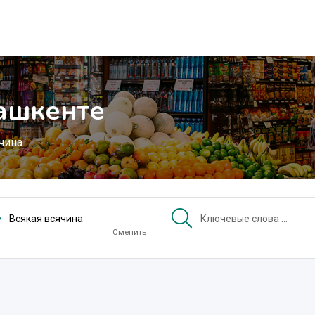
Ташкенте
чина
Всякая всячина
Сменить