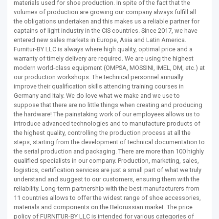
materials used for shoe production. In spite of the fact that the
volumes of production are growing our company always fulfill all
the obligations undertaken and this makes us a reliable partner for
captains of light industry in the CIS countries. Since 2017, we have
entered new sales markets in Europe, Asia and Latin America.
Furnitur-BY LLC is always where high quality, optimal price and a
warranty of timely delivery are required. We are using the highest
modern world-class equipment (OMPSA, MOSSINI, IMEL, DM, etc.) at
our production workshops. The technical personnel annually
improve their qualification skills attending training courses in
Germany and Italy. We do love what we make and we use to
suppose that there are no little things when creating and producing
the hardware! The painstaking work of our employees allows us to
introduce advanced technologies and to manufacture products of
the highest quality, controlling the production process at all the
steps, starting from the development of technical documentation to
the serial production and packaging. There are more than 100 highly
qualified specialists in our company. Production, marketing, sales,
logistics, certification services are just a small part of what we truly
understand and suggest to our customers, ensuring them with the
reliability. Long-term partnership with the best manufacturers from
11 countries allows to offer the widest range of shoe accessories,
materials and components on the Belorussian market. The price
policy of FURNITUR-BY LLC is intended for various categories of