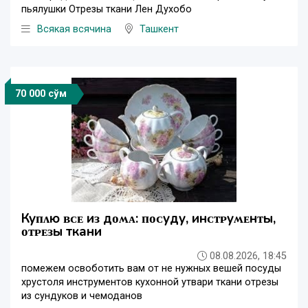
пьялушки Отрезы ткани Лен Духобо
Всякая всячина
Ташкент
70 000 сўм
Куᴨᴧю ʙᴄᴇ иɜ дᴏʍᴀ: ᴨᴏᴄуду, инᴄᴛᴩуʍᴇнᴛы,
ᴏᴛᴩᴇɜы ткани
08.08.2026, 18:45
помежем освоботить вам от не нужных вешей посуды
хрустоля инструментов кухонной утвари ткани отрезы
из сундуков и чемоданов