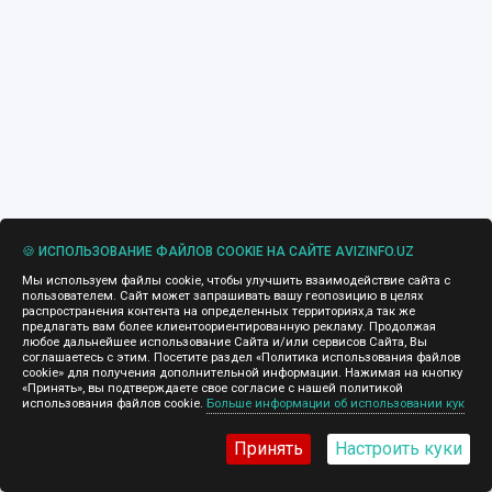
🍪 ИСПОЛЬЗОВАНИЕ ФАЙЛОВ COOKIE НА САЙТЕ AVIZINFO.UZ
Мы используем файлы cookie, чтобы улучшить взаимодействие сайта с
пользователем. Сайт может запрашивать вашу геопозицию в целях
распространения контента на определенных территориях,а так же
предлагать вам более клиентоориентированную рекламу. Продолжая
любое дальнейшее использование Сайта и/или сервисов Сайта, Вы
соглашаетесь с этим. Посетите раздел «Политика использования файлов
cookie» для получения дополнительной информации. Нажимая на кнопку
«Принять», вы подтверждаете свое согласие с нашей политикой
использования файлов cookie.
Больше информации об использовании кук
Принять
Настроить куки