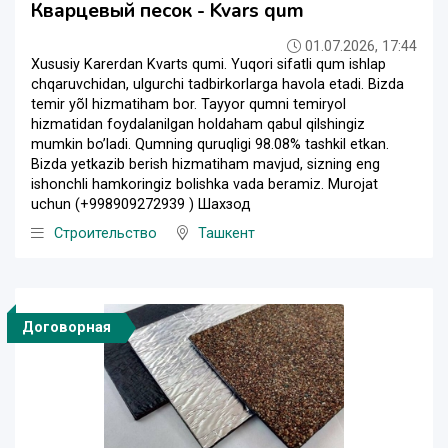
Кварцевый песок - Kvars qum
01.07.2026, 17:44
Xususiy Karerdan Kvarts qumi. Yuqori sifatli qum ishlap
chqaruvchidan, ulgurchi tadbirkorlarga havola etadi. Bizda
temir yõl hizmatiham bor. Tayyor qumni temiryol
hizmatidan foydalanilgan holdaham qabul qilshingiz
mumkin bo’ladi. Qumning quruqligi 98.08% tashkil etkan.
Bizda yetkazib berish hizmatiham mavjud, sizning eng
ishonchli hamkoringiz bolishka vada beramiz. Murojat
uchun (+998909272939 ) Шахзод
Строительство
Ташкент
Договорная