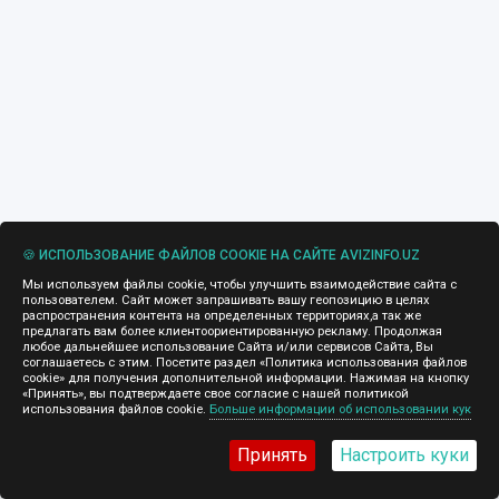
🍪 ИСПОЛЬЗОВАНИЕ ФАЙЛОВ COOKIE НА САЙТЕ AVIZINFO.UZ
Мы используем файлы cookie, чтобы улучшить взаимодействие сайта с
пользователем. Сайт может запрашивать вашу геопозицию в целях
распространения контента на определенных территориях,а так же
предлагать вам более клиентоориентированную рекламу. Продолжая
любое дальнейшее использование Сайта и/или сервисов Сайта, Вы
соглашаетесь с этим. Посетите раздел «Политика использования файлов
cookie» для получения дополнительной информации. Нажимая на кнопку
«Принять», вы подтверждаете свое согласие с нашей политикой
использования файлов cookie.
Больше информации об использовании кук
Принять
Настроить куки