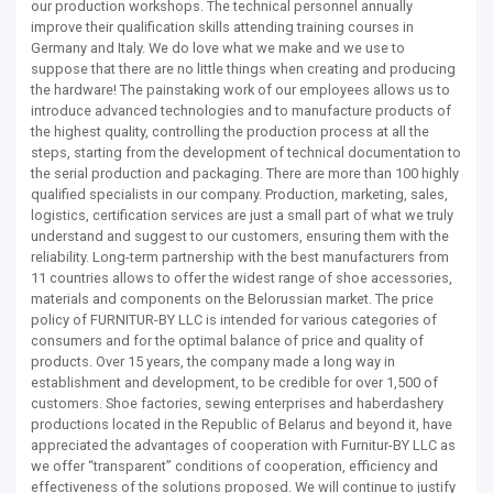
our production workshops. The technical personnel annually
improve their qualification skills attending training courses in
Germany and Italy. We do love what we make and we use to
suppose that there are no little things when creating and producing
the hardware! The painstaking work of our employees allows us to
introduce advanced technologies and to manufacture products of
the highest quality, controlling the production process at all the
steps, starting from the development of technical documentation to
the serial production and packaging. There are more than 100 highly
qualified specialists in our company. Production, marketing, sales,
logistics, certification services are just a small part of what we truly
understand and suggest to our customers, ensuring them with the
reliability. Long-term partnership with the best manufacturers from
11 countries allows to offer the widest range of shoe accessories,
materials and components on the Belorussian market. The price
policy of FURNITUR-BY LLC is intended for various categories of
consumers and for the optimal balance of price and quality of
products. Over 15 years, the company made a long way in
establishment and development, to be credible for over 1,500 of
customers. Shoe factories, sewing enterprises and haberdashery
productions located in the Republic of Belarus and beyond it, have
appreciated the advantages of cooperation with Furnitur-BY LLC as
we offer “transparent” conditions of cooperation, efficiency and
effectiveness of the solutions proposed. We will continue to justify