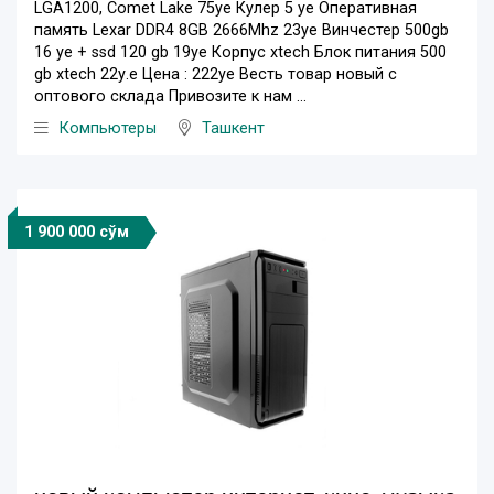
LGA1200, Comet Lake 75уе Кулер 5 уе Оперативная
память Lexar DDR4 8GB 2666Mhz 23уе Винчестер 500gb
16 уе + ssd 120 gb 19уе Корпус xtech Блок питания 500
gb xtech 22у.е Цена : 222уе Весть товар новый с
оптового склада Привозите к нам ...
Компьютеры
Ташкент
1 900 000 сўм