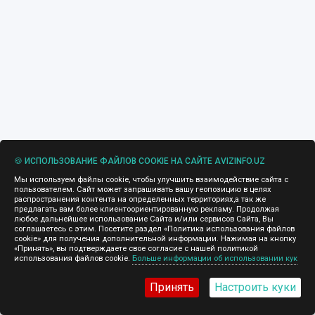
🍪 ИСПОЛЬЗОВАНИЕ ФАЙЛОВ COOKIE НА САЙТЕ AVIZINFO.UZ
Мы используем файлы cookie, чтобы улучшить взаимодействие сайта с
пользователем. Сайт может запрашивать вашу геопозицию в целях
распространения контента на определенных территориях,а так же
предлагать вам более клиентоориентированную рекламу. Продолжая
любое дальнейшее использование Сайта и/или сервисов Сайта, Вы
соглашаетесь с этим. Посетите раздел «Политика использования файлов
cookie» для получения дополнительной информации. Нажимая на кнопку
«Принять», вы подтверждаете свое согласие с нашей политикой
использования файлов cookie.
Больше информации об использовании кук
Принять
Настроить куки