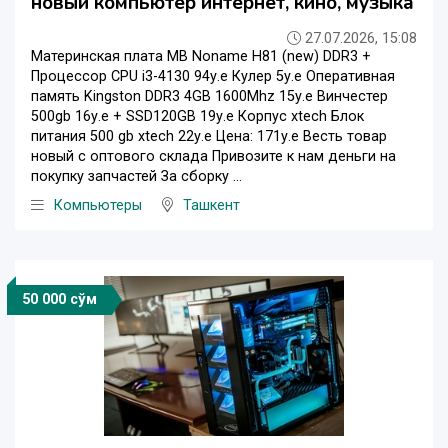
новый компьютер интернет, кино, музыка
27.07.2026, 15:08
Материнская плата MB Noname H81 (new) DDR3 +
Процессор CPU i3-4130 94у.е Кулер 5у.е Оперативная
память Kingston DDR3 4GB 1600Mhz 15у.е Винчестер
500gb 16у.е + SSD120GB 19у.е Корпус xtech Блок
питания 500 gb xtech 22у.е Цена: 171у.е Весть товар
новый с оптового склада Привозите к нам деньги на
покупку запчастей За сборку ...
Компьютеры
Ташкент
50 000 сўм