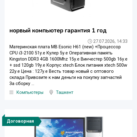
норвый компьютер гарантия 1 год
27.07.2026, 14:33
Материнская плата MB Esonic H61 (new) +Процессор
CPU i3-2100 51у.е Кулер 5у.е Оперативная память
Kingston DDR3 4GB 1600Mhz 15у.е Винчестер 500gb 16у.е
+ ssd 120gb 19у.е Корпус xtech Блок питания xtech 500w
22у.е Цена : 127у.е Весть товар новый с оптового
склада Привозите к нам деньги на покупку запчастей
За сборку ...
Компьютеры
Ташкент
Договорная