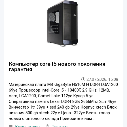
Компьютер core I5 нового поколения
гарантия
27.07.2026, 15:08
Материнская плата MB GigaByte H510M H DDR4 LGA1200
69уе Процессор Intel-Core i5 - 10400F, 2.9 GHz, 12MB,
oem, LGA1200, Comet Lake 112уе Кулер 5 уе
Оперативная память Lexar DDR4 8GB 2666Mhz 2шт 46уе
Винчестер 1tr 39уе + ssd 240 gb 29уе Корпус xtech Блок
питания 500 gb xtech 22у.е Цена : 322уе Весть товар
новый с оптового склада Привозите к нам ...
Компьютеры
Ташкент