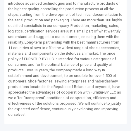
introduce advanced technologies and to manufacture products of
the highest quality, controlling the production process at all the
steps, starting from the development of technical documentation to
the serial production and packaging. There are more than 100 highly
qualified specialists in our company. Production, marketing, sales,
logistics, certification services are just a small part of what we truly
understand and suggest to our customers, ensuring them with the
reliability. Long-term partnership with the best manufacturers from
11 countries allows to offer the widest range of shoe accessories,
materials and components on the Belorussian market. The price
policy of FURNITUR-BY LLC is intended for various categories of
consumers and for the optimal balance of price and quality of
products. Over 15 years, the company made a long way in
establishment and development, to be credible for over 1,500 of
customers. Shoe factories, sewing enterprises and haberdashery
productions located in the Republic of Belarus and beyond it, have
appreciated the advantages of cooperation with Furnitur-BY LLC as
we offer “transparent” conditions of cooperation, efficiency and
effectiveness of the solutions proposed. We will continue to justify
the expected confidence, continuously developing and improving
ourselves!