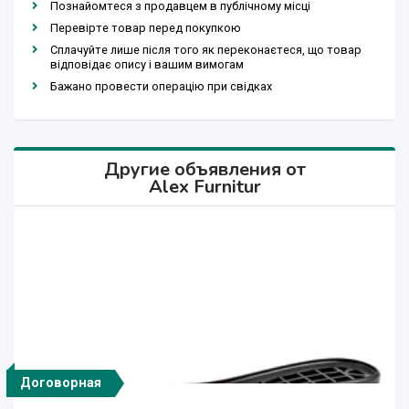
Познайомтеся з продавцем в публічному місці
Перевірте товар перед покупкою
Сплачуйте лише після того як переконаєтеся, що товар
відповідає опису і вашим вимогам
Бажано провести операцію при свідках
Другие объявления от
Alex Furnitur
Договорная
Договорная
Договорная
Договорная
Договорная
Договорная
Договорная
Договорная
Договорная
Договорная
Договорная
Договорная