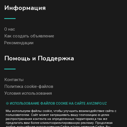
Информация
О нас
Как создать объявление
Рекомендации
Помощь и Поддержка
Контакты
Политика cookie-файлов
Условия использования
🍪 ИСПОЛЬЗОВАНИЕ ФАЙЛОВ COOKIE НА САЙТЕ AVIZINFO.UZ
Администрация сайта AvizInfo.uz не несет ответственность за
Мы используем файлы cookie, чтобы улучшить взаимодействие сайта с
содержание размещенных объявлений.
пользователем. Сайт может запрашивать вашу геопозицию в целях
Мы ценим конфиденциальность наших пользователей. Мы не
распространения контента на определенных территориях,а так же
передаем и не продаем личную информацию зарегистрированных
предлагать вам более клиентоориентированную рекламу. Продолжая
пользователей AvizInfo.uz третьим лицам. Мы не отвечаем за
любое дальнейшее использование Сайта и/или сервисов Сайта, Вы