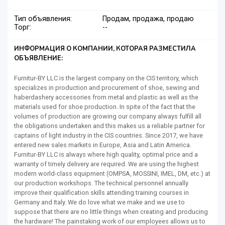
Тип объявления:
Продам, продажа, продаю
Торг:
--
ИНФОРМАЦИЯ О КОМПАНИИ, КОТОРАЯ РАЗМЕСТИЛА
ОБЪЯВЛЕНИЕ:
Furnitur-BY LLC is the largest company on the CIS territory, which
specializes in production and procurement of shoe, sewing and
haberdashery accessories from metal and plastic as well as the
materials used for shoe production. In spite of the fact that the
volumes of production are growing our company always fulfill all
the obligations undertaken and this makes us a reliable partner for
captains of light industry in the CIS countries. Since 2017, we have
entered new sales markets in Europe, Asia and Latin America.
Furnitur-BY LLC is always where high quality, optimal price and a
warranty of timely delivery are required. We are using the highest
modern world-class equipment (OMPSA, MOSSINI, IMEL, DM, etc.) at
our production workshops. The technical personnel annually
improve their qualification skills attending training courses in
Germany and Italy. We do love what we make and we use to
suppose that there are no little things when creating and producing
the hardware! The painstaking work of our employees allows us to