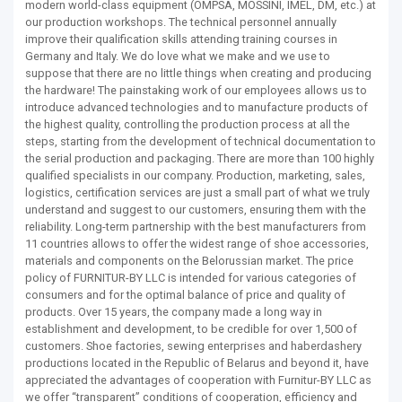
modern world-class equipment (OMPSA, MOSSINI, IMEL, DM, etc.) at
our production workshops. The technical personnel annually
improve their qualification skills attending training courses in
Germany and Italy. We do love what we make and we use to
suppose that there are no little things when creating and producing
the hardware! The painstaking work of our employees allows us to
introduce advanced technologies and to manufacture products of
the highest quality, controlling the production process at all the
steps, starting from the development of technical documentation to
the serial production and packaging. There are more than 100 highly
qualified specialists in our company. Production, marketing, sales,
logistics, certification services are just a small part of what we truly
understand and suggest to our customers, ensuring them with the
reliability. Long-term partnership with the best manufacturers from
11 countries allows to offer the widest range of shoe accessories,
materials and components on the Belorussian market. The price
policy of FURNITUR-BY LLC is intended for various categories of
consumers and for the optimal balance of price and quality of
products. Over 15 years, the company made a long way in
establishment and development, to be credible for over 1,500 of
customers. Shoe factories, sewing enterprises and haberdashery
productions located in the Republic of Belarus and beyond it, have
appreciated the advantages of cooperation with Furnitur-BY LLC as
we offer “transparent” conditions of cooperation, efficiency and