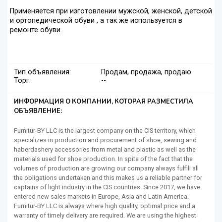
Применяется при изготовлении мужской, женской, детской
и ортопедической обуви , а так же используется в
ремонте обуви.
Тип объявления:
Продам, продажа, продаю
Торг:
--
ИНФОРМАЦИЯ О КОМПАНИИ, КОТОРАЯ РАЗМЕСТИЛА
ОБЪЯВЛЕНИЕ:
Furnitur-BY LLC is the largest company on the CIS territory, which
specializes in production and procurement of shoe, sewing and
haberdashery accessories from metal and plastic as well as the
materials used for shoe production. In spite of the fact that the
volumes of production are growing our company always fulfill all
the obligations undertaken and this makes us a reliable partner for
captains of light industry in the CIS countries. Since 2017, we have
entered new sales markets in Europe, Asia and Latin America.
Furnitur-BY LLC is always where high quality, optimal price and a
warranty of timely delivery are required. We are using the highest