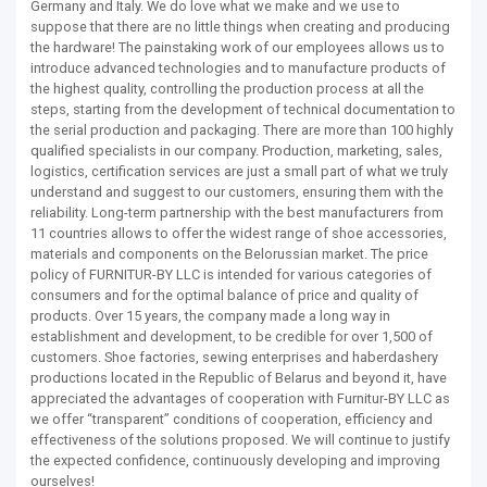
Germany and Italy. We do love what we make and we use to
suppose that there are no little things when creating and producing
the hardware! The painstaking work of our employees allows us to
introduce advanced technologies and to manufacture products of
the highest quality, controlling the production process at all the
steps, starting from the development of technical documentation to
the serial production and packaging. There are more than 100 highly
qualified specialists in our company. Production, marketing, sales,
logistics, certification services are just a small part of what we truly
understand and suggest to our customers, ensuring them with the
reliability. Long-term partnership with the best manufacturers from
11 countries allows to offer the widest range of shoe accessories,
materials and components on the Belorussian market. The price
policy of FURNITUR-BY LLC is intended for various categories of
consumers and for the optimal balance of price and quality of
products. Over 15 years, the company made a long way in
establishment and development, to be credible for over 1,500 of
customers. Shoe factories, sewing enterprises and haberdashery
productions located in the Republic of Belarus and beyond it, have
appreciated the advantages of cooperation with Furnitur-BY LLC as
we offer “transparent” conditions of cooperation, efficiency and
effectiveness of the solutions proposed. We will continue to justify
the expected confidence, continuously developing and improving
ourselves!