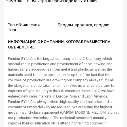
Намотка - 100м. Страна производитель: Италия.
Тип объявления:
Продам, продажа, продаю
Торг:
--
ИНФОРМАЦИЯ О КОМПАНИИ, КОТОРАЯ РАЗМЕСТИЛА
ОБЪЯВЛЕНИЕ:
Furnitur-BY LLC is the largest company on the CIS territory, which
specializes in production and procurement of shoe, sewing and
haberdashery accessories from metal and plastic as well as the
materials used for shoe production. In spite of the fact that the
volumes of production are growing our company always fulfill all
the obligations undertaken and this makes us a reliable partner for
captains of light industry in the CIS countries. Since 2017, we have
entered new sales markets in Europe, Asia and Latin America.
Furnitur-BY LLC is always where high quality, optimal price and a
warranty of timely delivery are required. We are using the highest
modern world-class equipment (OMPSA, MOSSINI, IMEL, DM, etc.) at
our production workshops. The technical personnel annually
improve their qualification skills attending training courses in