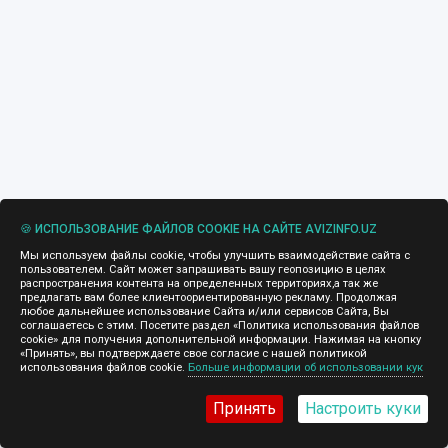
🍪 ИСПОЛЬЗОВАНИЕ ФАЙЛОВ COOKIE НА САЙТЕ AVIZINFO.UZ
Мы используем файлы cookie, чтобы улучшить взаимодействие сайта с
пользователем. Сайт может запрашивать вашу геопозицию в целях
распространения контента на определенных территориях,а так же
предлагать вам более клиентоориентированную рекламу. Продолжая
любое дальнейшее использование Сайта и/или сервисов Сайта, Вы
соглашаетесь с этим. Посетите раздел «Политика использования файлов
cookie» для получения дополнительной информации. Нажимая на кнопку
«Принять», вы подтверждаете свое согласие с нашей политикой
использования файлов cookie.
Больше информации об использовании кук
Принять
Настроить куки