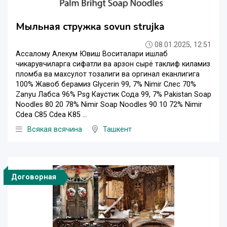
Мыльная стружка sovun strujka
08.01.2025, 12:51
Ассалому Алекум Ювиш Воситалари ишлаб
чикарувчиларга сифатли ва арзон сырё таклиф киламиз
пломба ва махсулот тозалиги ва оргинал еканлигига
100% Жавоб берамиз Glycerin 99, 7% Nimir Слес 70%
Zanyu Лабса 96% Psg Каустик Сода 99, 7% Pakistan Soap
Noodles 80 20 78% Nimir Soap Noodles 90 10 72% Nimir
Сdea C85 Сdea K85 ...
Всякая всячина
Ташкент
Договорная