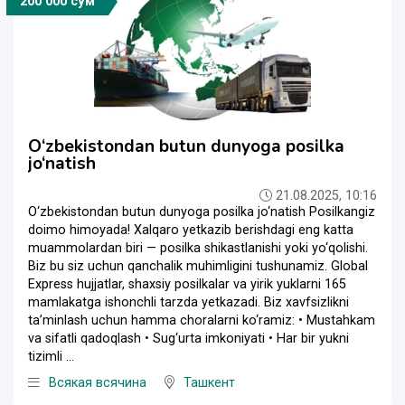
200 000 сўм
O‘zbekistondan butun dunyoga posilka
jo‘natish
21.08.2025, 10:16
O‘zbekistondan butun dunyoga posilka jo‘natish Posilkangiz
doimo himoyada! Xalqaro yetkazib berishdagi eng katta
muammolardan biri — posilka shikastlanishi yoki yo‘qolishi.
Biz bu siz uchun qanchalik muhimligini tushunamiz. Global
Express hujjatlar, shaxsiy posilkalar va yirik yuklarni 165
mamlakatga ishonchli tarzda yetkazadi. Biz xavfsizlikni
ta’minlash uchun hamma choralarni ko‘ramiz: • Mustahkam
va sifatli qadoqlash • Sug‘urta imkoniyati • Har bir yukni
tizimli ...
Всякая всячина
Ташкент