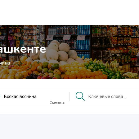
Ташкенте
чина
Всякая всячина
Сменить