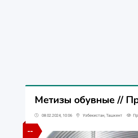
Метизы обувные // П
08.02.2024, 10:06
Узбекистан
,
Ташкент
Пр
--