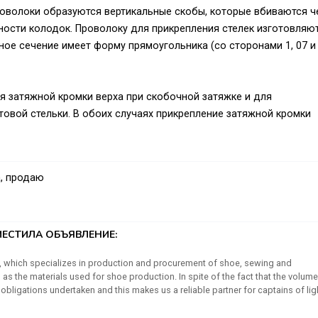
роволоки образуются вертикальные скобы, которые вбиваются ч
ности колодок. Проволоку для прикрепления стелек изготовляю
ое сечение имеет форму прямоугольника (со сторонами 1, 07 и 
я затяжной кромки верха при скобочной затяжке и для
товой стельки. В обоих случаях прикрепление затяжной кромки
з соответствующей проволоки в процессе работы затяжных маш
локи большего диаметра через калибровочные фильеры, ее
, продаю
ЕСТИЛА ОБЪЯВЛЕНИЕ:
ory, which specializes in production and procurement of shoe, sewing and
s the materials used for shoe production. In spite of the fact that the volum
obligations undertaken and this makes us a reliable partner for captains of lig
d new sales markets in Europe, Asia and Latin America. Furnitur-BY LLC is alway
y delivery are required. We are using the highest modern world-class equipment