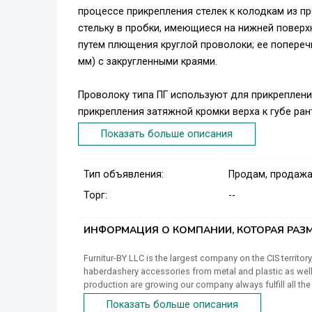
процессе прикрепления стелек к колодкам из п
стельку в пробки, имеющиеся на нижней поверх
путем плющения круглой проволоки; ее поперечн
мм) с закругленными краями.
Проволоку типа ПГ используют для прикреплени
прикрепления затяжной кромки верха к губе ран
производится посредством скоб, образуемых и
Показать больше описания
Проволоку изготовляют путем волочения прово
поперечное сечение имеет форму круга.
Тип объявления:
Продам, продажа
Торг:
--
ИНФОРМАЦИЯ О КОМПАНИИ, КОТОРАЯ РАЗМ
Furnitur-BY LLC is the largest company on the CIS territ
haberdashery accessories from metal and plastic as well a
production are growing our company always fulfill all the 
industry in the CIS countries. Since 2017, we have entere
Показать больше описания
where high quality, optimal price and a warranty of timel