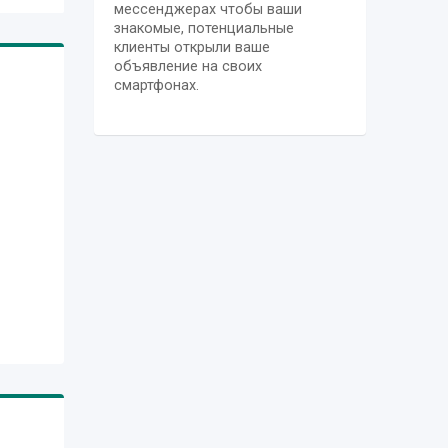
мессенджерах чтобы ваши
nding
знакомые, потенциальные
клиенты открыли ваше
объявление на своих
смартфонах.
,
ng
ries
ent
d in
,