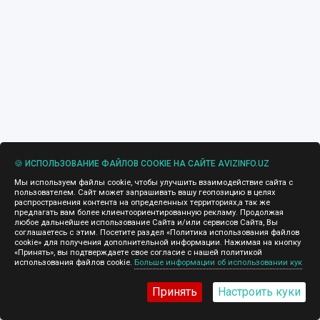
🍪 ИСПОЛЬЗОВАНИЕ ФАЙЛОВ COOKIE НА САЙТЕ AVIZINFO.UZ
Мы используем файлы cookie, чтобы улучшить взаимодействие сайта с
пользователем. Сайт может запрашивать вашу геопозицию в целях
распространения контента на определенных территориях,а так же
предлагать вам более клиентоориентированную рекламу. Продолжая
любое дальнейшее использование Сайта и/или сервисов Сайта, Вы
соглашаетесь с этим. Посетите раздел «Политика использования файлов
cookie» для получения дополнительной информации. Нажимая на кнопку
«Принять», вы подтверждаете свое согласие с нашей политикой
использования файлов cookie.
Больше информации об использовании кук
Принять
Настроить куки