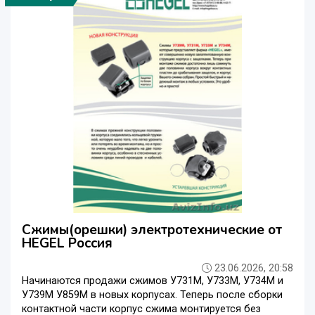
Сжимы(орешки) электротехнические от
HEGEL Россия
23.06.2026, 20:58
Начинаются продажи сжимов У731М, У733М, У734М и
У739М У859М в новых корпусах. Теперь после сборки
контактной части корпус сжима монтируется без