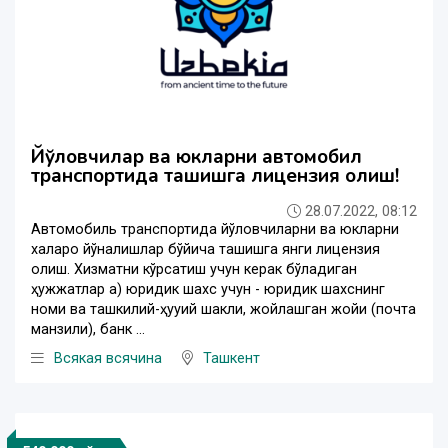
Йўловчилар ва юкларни автомобил
транспортида ташишга лицензия олиш!
28.07.2022, 08:12
Автомобиль транспортида йўловчиларни ва юкларни
халқаро йўналишлар бўйича ташишга янги лицензия
олиш. Хизматни кўрсатиш учун керак бўладиган
ҳужжатлар а) юридик шахс учун - юридик шахснинг
номи ва ташкилий-ҳуқуқий шакли, жойлашган жойи (почта
манзили), банк ...
Всякая всячина
Ташкент