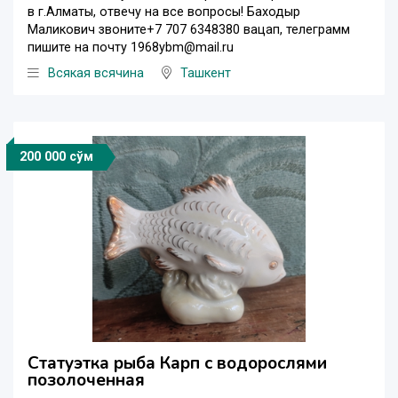
в г.Алматы, отвечу на все вопросы! Баходыр
Маликович звоните+7 707 6348380 вацап, телеграмм
пишите на почту 1968ybm@mail.ru
Всякая всячина
Ташкент
200 000 сўм
Статуэтка рыба Карп с водорослями
позолоченная