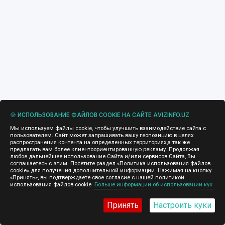
🍪 ИСПОЛЬЗОВАНИЕ ФАЙЛОВ COOKIE НА САЙТЕ AVIZINFO.UZ
Мы используем файлы cookie, чтобы улучшить взаимодействие сайта с
пользователем. Сайт может запрашивать вашу геопозицию в целях
распространения контента на определенных территориях,а так же
предлагать вам более клиентоориентированную рекламу. Продолжая
любое дальнейшее использование Сайта и/или сервисов Сайта, Вы
соглашаетесь с этим. Посетите раздел «Политика использования файлов
cookie» для получения дополнительной информации. Нажимая на кнопку
«Принять», вы подтверждаете свое согласие с нашей политикой
использования файлов cookie.
Больше информации об использовании кук
Принять
Настроить куки