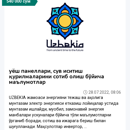
540 000 сўм
Қуёш панеллари, сув иситиш
қурилмаларини сотиб олиш бўйича
маълумотлар
28.07.2022, 08:06
UZBEKIA жамоаси энергияни тежаш ва аҳолига
мунтазам электр энергияси етказиш лойиҳалар устида
мунтазам ишлайди, муқобил, замонавий энергия
манбалари ускуналари бўйича тўлиқ маълумотларни
ўрганиб боради, сотиш ва ижарага бериш билан
шуғулланади. Маҳсулотлар инвертор, ...