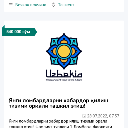
Всякая всячина
Ташкент
540 000 сўм
Янги ломбардларни хабардор қилиш
тизими орқали ташкил этиш!
28.07.2022, 07:57
Янги ломбардларни хабардор қилиш тизими орқали
ташкил этиш! Фаолият турлари 1 Ломбард фаолияти