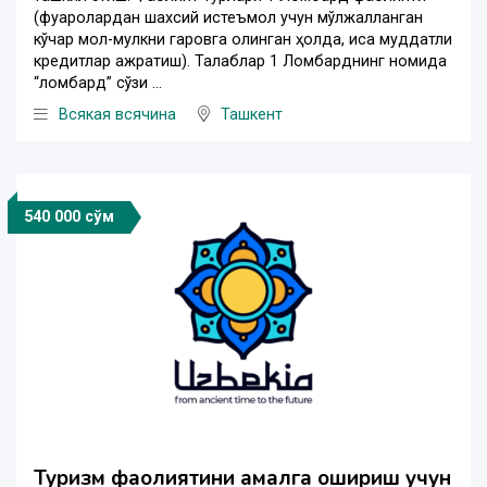
(фуқаролардан шахсий истеъмол учун мўлжалланган
кўчар мол-мулкни гаровга олинган ҳолда, қисқа муддатли
кредитлар ажратиш). Талаблар 1 Ломбарднинг номида
“ломбард” сўзи ...
Всякая всячина
Ташкент
540 000 сўм
Туризм фаолиятини амалга ошириш учун