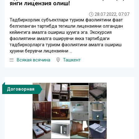
янги лицензия олиш!
28.07.2022, 07:07
Тадбиркорлик субъектлари туризм фаолиятини фақат
белгиланган тартибда тегишли лицензияни олгандан
кейингига амалга ошириш ҳуқуқига эга. Экскурсия
фаолиятини амалга оширувчи якка тартибдаги
тадбиркорларга туризм фаолиятини амалга ошириш
ҳуқуқини берувчи лицензияни ...
Всякая всячина
Ташкент
Договорная