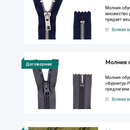
Молния обув
множество р
придает вещ
Всякая в
Молния о
Договорная
Молния обув
«Фурнитур-Р
предлагаем 
Всякая в