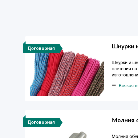
Шнурки и
Договорная
Шнурки и шн
плетения н
изготовлени
Всякая в
Молния о
Договорная
Молния обув