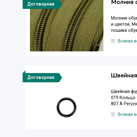
Молния о
Договорная
Молния обув
и цветов. М
пошива обуви
Всякая в
Швейная 
Договорная
Швейная фур
019 Кольцо 
807 А Регуля
Всякая в