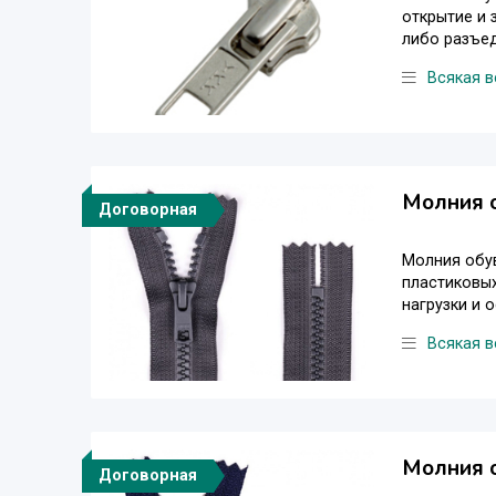
открытие и 
либо разъед
Всякая в
Молния о
Договорная
Молния обув
пластиковых
нагрузки и 
Всякая в
Молния о
Договорная