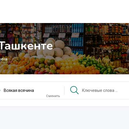
 Ташкенте
чина
Всякая всячина
Сменить