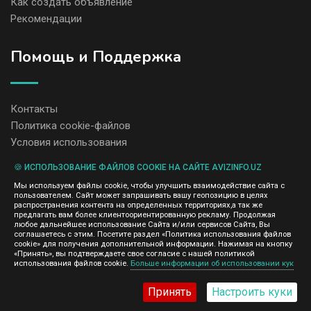
Как создать объявление
Рекомендации
Помощь и Поддержка
Контакты
Политика cookie-файлов
Условия использования
🍪 ИСПОЛЬЗОВАНИЕ ФАЙЛОВ COOKIE НА САЙТЕ AVIZINFO.UZ
Администрация сайта AvizInfo.uz не несет ответственность за
Мы используем файлы cookie, чтобы улучшить взаимодействие сайта с
содержание размещенных объявлений.
пользователем. Сайт может запрашивать вашу геопозицию в целях
Мы ценим конфиденциальность наших пользователей. Мы не
распространения контента на определенных территориях,а так же
передаем и не продаем личную информацию зарегистрированных
предлагать вам более клиентоориентированную рекламу. Продолжая
пользователей AvizInfo.uz третьим лицам. Мы не отвечаем за
любое дальнейшее использование Сайта и/или сервисов Сайта, Вы
правила конфиденциальности сайтов на которые ссылается
соглашаетесь с этим. Посетите раздел «Политика использования файлов
AvizInfo.uz. На некоторых страницах нашего сайта представлена
cookie» для получения дополнительной информации. Нажимая на кнопку
реклама Google Adsense Advertising Network. Чтобы узнать
«Принять», вы подтверждаете свое согласие с нашей политикой
нажмите тут
использования файлов cookie.
Больше информации об использовании кук
подробней о правилах конфиденциальности Google
.
Принять
Настроить куки