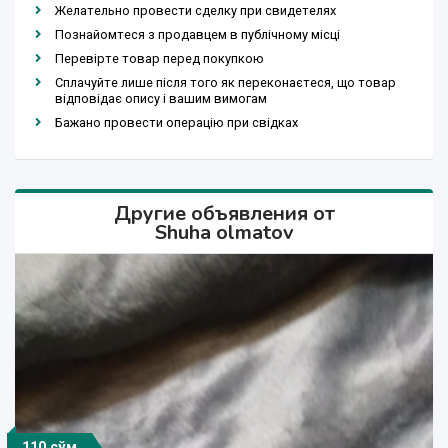
Желательно провести сделку при свидетелях
Познайомтеся з продавцем в публічному місці
Перевірте товар перед покупкою
Сплачуйте лише після того як переконаєтеся, що товар
відповідає опису і вашим вимогам
Бажано провести операцію при свідках
Другие объявления от
Shuha olmatov
110 сўм
20 000 000 сўм
15 000 000 сўм
25 000 000 сўм
20 000 000 сўм
200 000 сўм
110 000 сўм
200 000 сўм
110 сўм
110 сўм
225 сўм