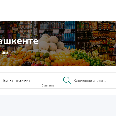
Ташкенте
чина
Всякая всячина
Сменить