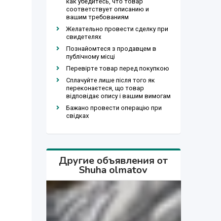
как убедитесь, что товар
соответствует описанию и
вашим требованиям
Желательно провести сделку при
свидетелях
Познайомтеся з продавцем в
публічному місці
Перевірте товар перед покупкою
Сплачуйте лише після того як
переконаєтеся, що товар
відповідає опису і вашим вимогам
Бажано провести операцію при
свідках
Другие объявления от
Shuha olmatov