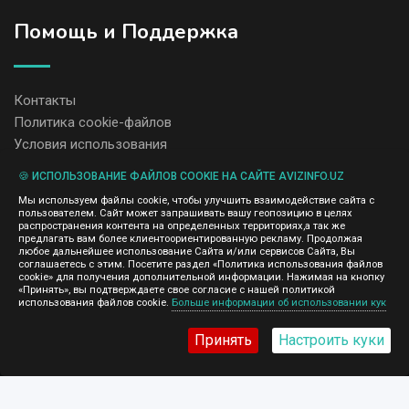
Помощь и Поддержка
Контакты
Политика cookie-файлов
Условия использования
🍪 ИСПОЛЬЗОВАНИЕ ФАЙЛОВ COOKIE НА САЙТЕ AVIZINFO.UZ
Администрация сайта AvizInfo.uz не несет ответственность за
Мы используем файлы cookie, чтобы улучшить взаимодействие сайта с
содержание размещенных объявлений.
пользователем. Сайт может запрашивать вашу геопозицию в целях
Мы ценим конфиденциальность наших пользователей. Мы не
распространения контента на определенных территориях,а так же
передаем и не продаем личную информацию зарегистрированных
предлагать вам более клиентоориентированную рекламу. Продолжая
пользователей AvizInfo.uz третьим лицам. Мы не отвечаем за
любое дальнейшее использование Сайта и/или сервисов Сайта, Вы
правила конфиденциальности сайтов на которые ссылается
соглашаетесь с этим. Посетите раздел «Политика использования файлов
AvizInfo.uz. На некоторых страницах нашего сайта представлена
cookie» для получения дополнительной информации. Нажимая на кнопку
реклама Google Adsense Advertising Network. Чтобы узнать
«Принять», вы подтверждаете свое согласие с нашей политикой
нажмите тут
использования файлов cookie.
Больше информации об использовании кук
подробней о правилах конфиденциальности Google
.
Принять
Настроить куки
AvizInfo.uz
©2008-2026,