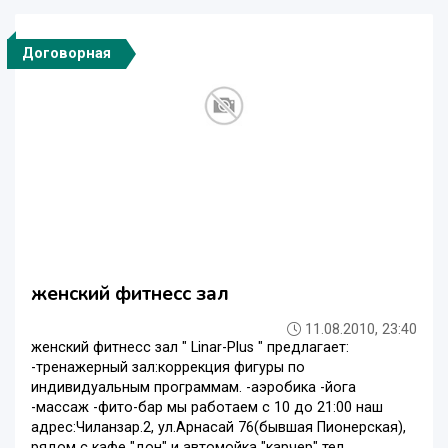
Договорная
женский фитнесс зал
11.08.2010, 23:40
женский фитнесс зал " Linar-Plus " предлагает:
-тренажерный зал:коррекция фигуры по
индивидуальным программам. -аэробика -йога
-массаж -фито-бар мы работаем с 10 до 21:00 наш
адрес:Чиланзар.2, ул.Арнасай 76(бывшая Пионерская),
рядом с кафе "дон" и автомойка "карчер" тел...