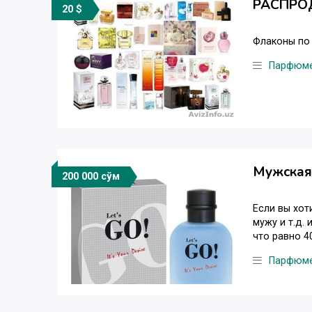
РАСПРОД
20 $
Флаконы по 
Парфюм
Мужская 
200 000 сўм
Если вы хот
мужу и т.д.
что равно 402
Парфюм