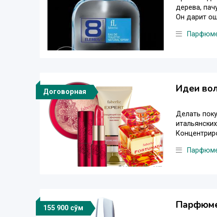
дерева, пач
Он дарит ощ
Парфюм
Идеи во
Договорная
Делать поку
итальянских
Концентриро
Парфюм
Парфюме
155 900 сўм