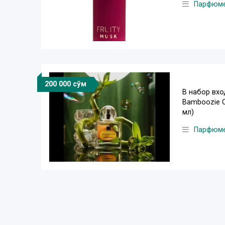
Парфюм
200 000 сўм
В набор вхо
Bamboozie C
мл)
Парфюм