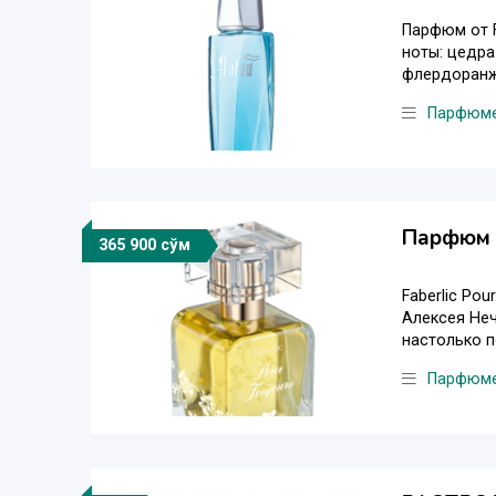
Парфюм от F
ноты: цедра
флердоранж,
Парфюм
Парфюм 
365 900 сўм
Faberlic Po
Алексея Неч
настолько п
Парфюм