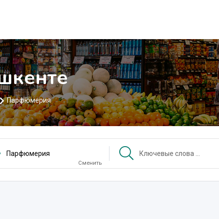
шкенте
Парфюмерия
Парфюмерия
Сменить