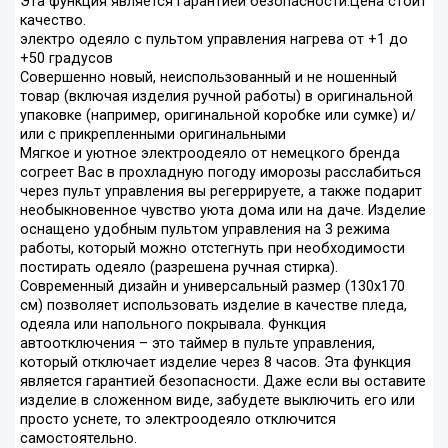
Эта функция является гарантией безопасности.Цена стоит
качество.
электро одеяло c пультом управления нагрева от +1 до
+50 градусов
Совершенно новый, неиспользованный и не ношенный
товар (включая изделия ручной работы) в оригинальной
упаковке (например, оригинальной коробке или сумке) и/
или с прикрепленными оригинальными
Мягкое и уютное электроодеяло от немецкого бренда
согреет Вас в прохладную погоду иморозы расслабиться
через пульт управления вы регеррируете, а также подарит
необыкновенное чувство уюта дома или на даче. Изделие
оснащено удобным пультом управления на 3 режима
работы, который можно отстегнуть при необходимости
постирать одеяло (разрешена ручная стирка).
Современный дизайн и универсальный размер (130х170
см) позволяет использовать изделие в качестве пледа,
одеяла или напольного покрывала. Функция
автоотключения – это таймер в пульте управления,
который отключает изделие через 8 часов. Эта функция
является гарантией безопасности. Даже если вы оставите
изделие в сложенном виде, забудете выключить его или
просто уснете, то электроодеяло отключится
самостоятельно.