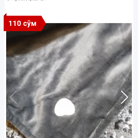
110 сўм