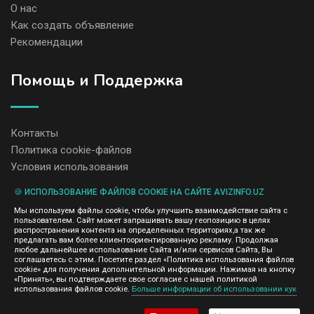
О нас
Как создать объявление
Рекомендации
Помощь и Поддержка
Контакты
Политика cookie-файлов
Условия использования
🍪 ИСПОЛЬЗОВАНИЕ ФАЙЛОВ COOKIE НА САЙТЕ AVIZINFO.UZ
Администрация сайта AvizInfo.uz не несет ответственность за
Мы используем файлы cookie, чтобы улучшить взаимодействие сайта с
содержание размещенных объявлений.
пользователем. Сайт может запрашивать вашу геопозицию в целях
Мы ценим конфиденциальность наших пользователей. Мы не
распространения контента на определенных территориях,а так же
передаем и не продаем личную информацию зарегистрированных
предлагать вам более клиентоориентированную рекламу. Продолжая
пользователей AvizInfo.uz третьим лицам. Мы не отвечаем за
любое дальнейшее использование Сайта и/или сервисов Сайта, Вы
правила конфиденциальности сайтов на которые ссылается
соглашаетесь с этим. Посетите раздел «Политика использования файлов
AvizInfo.uz. На некоторых страницах нашего сайта представлена
cookie» для получения дополнительной информации. Нажимая на кнопку
реклама Google Adsense Advertising Network. Чтобы узнать
«Принять», вы подтверждаете свое согласие с нашей политикой
нажмите тут
использования файлов cookie.
Больше информации об использовании кук
подробней о правилах конфиденциальности Google
.