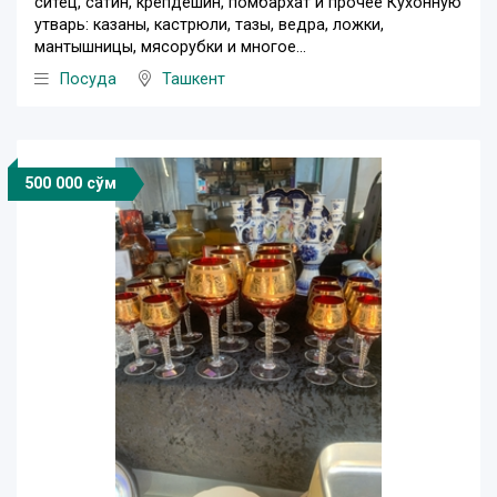
ситец, сатин, крепдешин, помбархат и прочее Кухонную
утварь: казаны, кастрюли, тазы, ведра, ложки,
мантышницы, мясорубки и многое...
Посуда
Ташкент
500 000 сўм