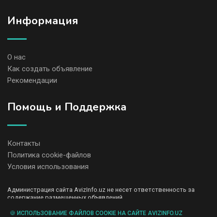
Информация
О нас
Как создать объявление
Рекомендации
Помощь и Поддержка
Контакты
Политика cookie-файлов
Условия использования
Администрация сайта AvizInfo.uz не несет ответственность за
содержание размещенных объявлений.
Мы ценим конфиденциальность наших пользователей. Мы не
передаем и не продаем личную информацию зарегистрированных
🍪 ИСПОЛЬЗОВАНИЕ ФАЙЛОВ COOKIE НА САЙТЕ AVIZINFO.UZ