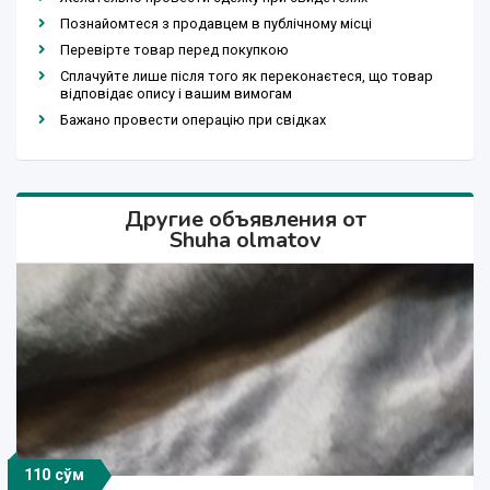
Познайомтеся з продавцем в публічному місці
Перевірте товар перед покупкою
Сплачуйте лише після того як переконаєтеся, що товар
відповідає опису і вашим вимогам
Бажано провести операцію при свідках
Другие объявления от
Shuha olmatov
110 сўм
20 000 000 сўм
15 000 000 сўм
25 000 000 сўм
20 000 000 сўм
110 000 сўм
200 000 сўм
90 000 сўм
90 000 сўм
110 сўм
110 сўм
225 сўм