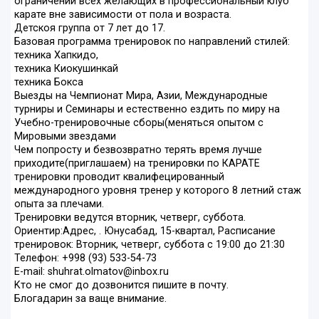
ограничений всех желающих в профессиональный клуб
карате вне зависимости от пола и возраста.
Детскоя группа от 7 лет до 17.
Базовая программа тренировок по направлений стилей:
техника Хапкидо,
техника Киокушинкай
техника Бокса
Выезды на Чемпионат Мира, Азии, Международные
турниры и Семинары и естественно ездить по миру на
Учебно-тренировочные сборы(меняться опытом с
Мировыми звездами
Чем попросту и безвозвратно терять время лучше
приходите(приглашаем) на тренировки по КАРАТЕ
тренировки проводит квалифецированный
международного уровня тренер у которого 8 летний стаж
опыта за плечами.
Тренировки ведутся вторник, четверг, суббота.
Ориентир:Адрес, . Юнусабад, 15-квартал, Расписание
тренировок: Вторник, четверг, суббота с 19:00 до 21:30
Телефон: +998 (93) 533-54-73
E-mail: shuhrat.olmatov@inbox.ru
Kто не смог до дозвонится пишите в почту.
Блогадарин за ваще внимание.