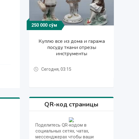
250 000 сўм
250 000 сўм
33 333 сўм
33 333 сўм
Куплю ткани отрезы из дома
Куплю ткани отрезы из дома
Куплю все из дома и гаража
Куплю все из дома и гаража
и гаража и так же посуду
и гаража и так же посуду
посуду ткани отрезы
посуду ткани отрезы
инструменты
инструменты
хрусталь
хрусталь
Сегодня, 03:15
Сегодня, 03:15
Сегодня, 03:15
Сегодня, 03:15
QR-код страницы
Поделитесь QR-кодом в
социальных сетях, чатах,
мессенджерах чтобы ваши