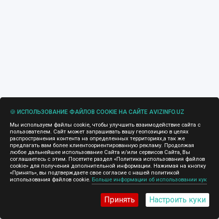
🍪 ИСПОЛЬЗОВАНИЕ ФАЙЛОВ COOKIE НА САЙТЕ AVIZINFO.UZ
Мы используем файлы cookie, чтобы улучшить взаимодействие сайта с
пользователем. Сайт может запрашивать вашу геопозицию в целях
распространения контента на определенных территориях,а так же
предлагать вам более клиентоориентированную рекламу. Продолжая
любое дальнейшее использование Сайта и/или сервисов Сайта, Вы
соглашаетесь с этим. Посетите раздел «Политика использования файлов
cookie» для получения дополнительной информации. Нажимая на кнопку
«Принять», вы подтверждаете свое согласие с нашей политикой
использования файлов cookie.
Больше информации об использовании кук
Принять
Настроить куки