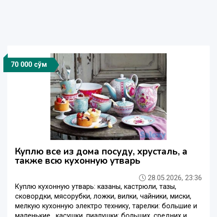
70 000 сўм
Куплю все из дома посуду, хрусталь, а
также всю кухонную утварь
28.05.2026, 23:36
Куплю кухонную утварь: казаны, кастрюли, тазы,
сковордки, мясорубки, ложки, вилки, чайники, миски,
мелкую кухонную электро технику, тарелки: большие и
маленькие , касушки, пиалушки: больших, средних и