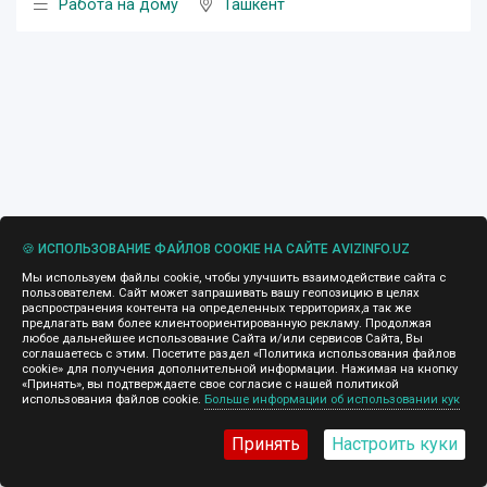
Работа на дому
Ташкент
🍪 ИСПОЛЬЗОВАНИЕ ФАЙЛОВ COOKIE НА САЙТЕ AVIZINFO.UZ
Мы используем файлы cookie, чтобы улучшить взаимодействие сайта с
пользователем. Сайт может запрашивать вашу геопозицию в целях
распространения контента на определенных территориях,а так же
предлагать вам более клиентоориентированную рекламу. Продолжая
любое дальнейшее использование Сайта и/или сервисов Сайта, Вы
соглашаетесь с этим. Посетите раздел «Политика использования файлов
cookie» для получения дополнительной информации. Нажимая на кнопку
«Принять», вы подтверждаете свое согласие с нашей политикой
использования файлов cookie.
Больше информации об использовании кук
Принять
Настроить куки