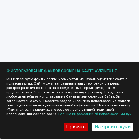
🍪 ИСПОЛЬЗОВАНИЕ ФАЙЛОВ COOKIE НА САЙТЕ AVIZINFO.UZ
Мы используем файлы cookie, чтобы улучшить взаимодействие сайта с
пользователем. Сайт может запрашивать вашу геопозицию в целях
распространения контента на определенных территориях,а так же
предлагать вам более клиентоориентированную рекламу. Продолжая
любое дальнейшее использование Сайта и/или сервисов Сайта, Вы
соглашаетесь с этим. Посетите раздел «Политика использования файлов
cookie» для получения дополнительной информации. Нажимая на кнопку
«Принять», вы подтверждаете свое согласие с нашей политикой
использования файлов cookie.
Больше информации об использовании кук
Принять
Настроить куки