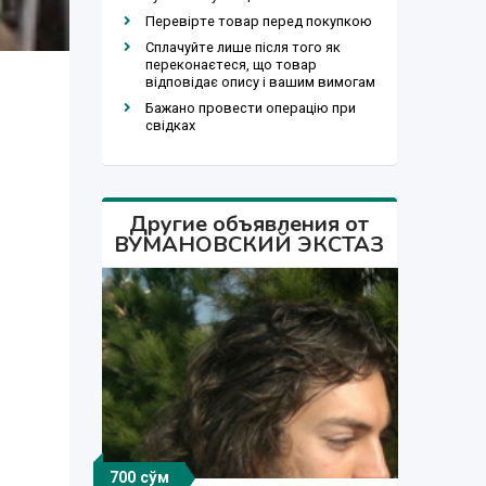
Перевірте товар перед покупкою
Сплачуйте лише після того як
переконаєтеся, що товар
відповідає опису і вашим вимогам
Бажано провести операцію при
свідках
Другие объявления от
ВУМАНОВСКИЙ ЭКСТАЗ
700 сўм
700 сўм
700 сўм
500 сўм
700 сўм
700 сўм
600 сўм
200 сўм
600 сўм
500 сўм
700 сўм
700 сўм