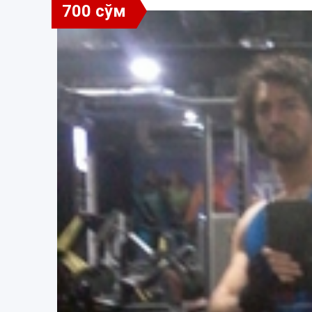
700 сўм