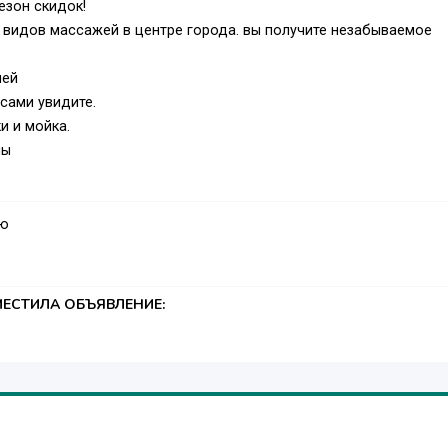
езон скидок!
 видов массажей в центре города. вы получите незабываемое
ней
сами увидите.
и и мойка.
ны
аю
ЕСТИЛА ОБЪЯВЛЕНИЕ: