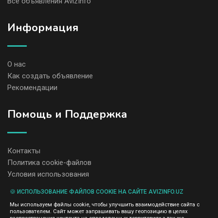
Все объявления AvizInfo
Информация
О нас
Как создать объявление
Рекомендации
Помощь и Поддержка
Контакты
Политика cookie-файлов
Условия использования
🍪 ИСПОЛЬЗОВАНИЕ ФАЙЛОВ COOKIE НА САЙТЕ AVIZINFO.UZ
Администрация сайта AvizInfo.uz не несет ответственность за
Мы используем файлы cookie, чтобы улучшить взаимодействие сайта с
содержание размещенных объявлений.
пользователем. Сайт может запрашивать вашу геопозицию в целях
Мы ценим конфиденциальность наших пользователей. Мы не