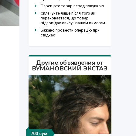
Перевірте товар перед покупкою
Сплачуйте лише після того як
переконаєтеся, що товар
відповідає опису і вашим вимогам
Бажано провести операцію при
свідках
Другие объявления от
ВУМАНОВСКИЙ ЭКСТАЗ
700 сўм
700 сўм
700 сўм
500 сўм
700 сўм
600 сўм
200 сўм
600 сўм
500 сўм
700 сўм
700 сўм