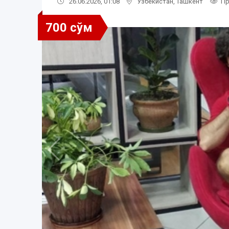
26.06.2026, 01:08
Узбекистан
,
Ташкент
Пр
700 сўм