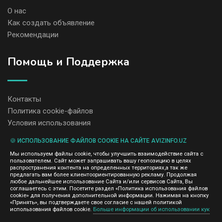
О нас
Как создать объявление
Рекомендации
Помощь и Поддержка
Контакты
Политика cookie-файлов
Условия использования
🍪 ИСПОЛЬЗОВАНИЕ ФАЙЛОВ COOKIE НА САЙТЕ AVIZINFO.UZ
Администрация сайта AvizInfo.uz не несет ответственность за
Мы используем файлы cookie, чтобы улучшить взаимодействие сайта с
содержание размещенных объявлений.
пользователем. Сайт может запрашивать вашу геопозицию в целях
Мы ценим конфиденциальность наших пользователей. Мы не
распространения контента на определенных территориях,а так же
передаем и не продаем личную информацию зарегистрированных
предлагать вам более клиентоориентированную рекламу. Продолжая
пользователей AvizInfo.uz третьим лицам. Мы не отвечаем за
любое дальнейшее использование Сайта и/или сервисов Сайта, Вы
правила конфиденциальности сайтов на которые ссылается
соглашаетесь с этим. Посетите раздел «Политика использования файлов
AvizInfo.uz. На некоторых страницах нашего сайта представлена
cookie» для получения дополнительной информации. Нажимая на кнопку
реклама Google Adsense Advertising Network. Чтобы узнать
«Принять», вы подтверждаете свое согласие с нашей политикой
нажмите тут
использования файлов cookie.
Больше информации об использовании кук
подробней о правилах конфиденциальности Google
.