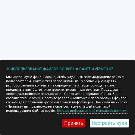
🍪 ИСПОЛЬЗОВАНИЕ ФАЙЛОВ COOKIE НА САЙТЕ AVIZINFO.UZ
Мы используем файлы cookie, чтобы улучшить взаимодействие сайта с
пользователем. Сайт может запрашивать вашу геопозицию в целях
распространения контента на определенных территориях,а так же
предлагать вам более клиентоориентированную рекламу. Продолжая
любое дальнейшее использование Сайта и/или сервисов Сайта, Вы
соглашаетесь с этим. Посетите раздел «Политика использования файлов
cookie» для получения дополнительной информации. Нажимая на кнопку
«Принять», вы подтверждаете свое согласие с нашей политикой
использования файлов cookie.
Больше информации об использовании кук
Принять
Настроить куки