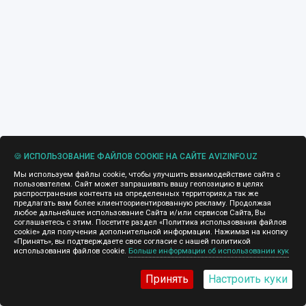
🍪 ИСПОЛЬЗОВАНИЕ ФАЙЛОВ COOKIE НА САЙТЕ AVIZINFO.UZ
Мы используем файлы cookie, чтобы улучшить взаимодействие сайта с
пользователем. Сайт может запрашивать вашу геопозицию в целях
распространения контента на определенных территориях,а так же
предлагать вам более клиентоориентированную рекламу. Продолжая
любое дальнейшее использование Сайта и/или сервисов Сайта, Вы
соглашаетесь с этим. Посетите раздел «Политика использования файлов
cookie» для получения дополнительной информации. Нажимая на кнопку
«Принять», вы подтверждаете свое согласие с нашей политикой
использования файлов cookie.
Больше информации об использовании кук
Принять
Настроить куки