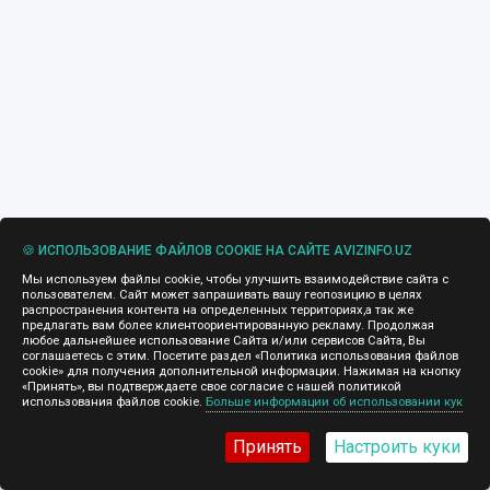
🍪 ИСПОЛЬЗОВАНИЕ ФАЙЛОВ COOKIE НА САЙТЕ AVIZINFO.UZ
Мы используем файлы cookie, чтобы улучшить взаимодействие сайта с
пользователем. Сайт может запрашивать вашу геопозицию в целях
распространения контента на определенных территориях,а так же
предлагать вам более клиентоориентированную рекламу. Продолжая
любое дальнейшее использование Сайта и/или сервисов Сайта, Вы
соглашаетесь с этим. Посетите раздел «Политика использования файлов
cookie» для получения дополнительной информации. Нажимая на кнопку
«Принять», вы подтверждаете свое согласие с нашей политикой
использования файлов cookie.
Больше информации об использовании кук
Принять
Настроить куки