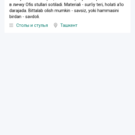
в личку Ofis stullari sotiladi. Materiali - sun’iy teri, holati a’lo
darajada. Bittalab olish mumkin - savsiz, yoki hammasini
birdan - savdoli.
Столы и стулья
Ташкент