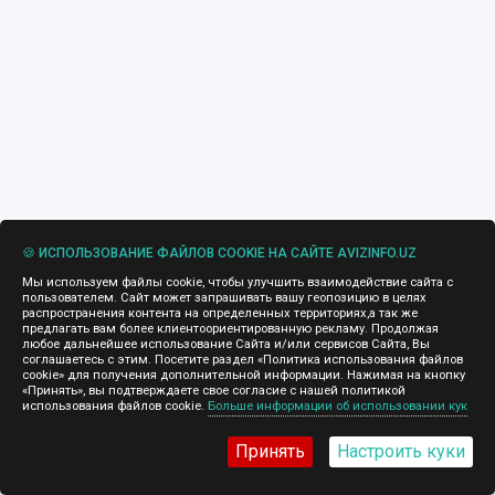
🍪 ИСПОЛЬЗОВАНИЕ ФАЙЛОВ COOKIE НА САЙТЕ AVIZINFO.UZ
Мы используем файлы cookie, чтобы улучшить взаимодействие сайта с
пользователем. Сайт может запрашивать вашу геопозицию в целях
распространения контента на определенных территориях,а так же
предлагать вам более клиентоориентированную рекламу. Продолжая
любое дальнейшее использование Сайта и/или сервисов Сайта, Вы
соглашаетесь с этим. Посетите раздел «Политика использования файлов
cookie» для получения дополнительной информации. Нажимая на кнопку
«Принять», вы подтверждаете свое согласие с нашей политикой
использования файлов cookie.
Больше информации об использовании кук
Принять
Настроить куки