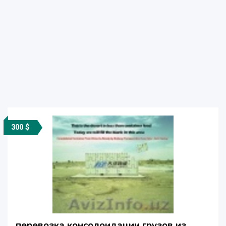
300 $
перевозка консолоидации грузов из