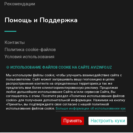
Рекомендации
Помощь и Поддержка
Контакты
Политика cookie-файлов
Условия использования
🍪 ИСПОЛЬЗОВАНИЕ ФАЙЛОВ COOKIE НА САЙТЕ AVIZINFO.UZ
Администрация сайта AvizInfo.uz не несет ответственность за
Мы используем файлы cookie, чтобы улучшить взаимодействие сайта с
содержание размещенных объявлений.
пользователем. Сайт может запрашивать вашу геопозицию в целях
Мы ценим конфиденциальность наших пользователей. Мы не
распространения контента на определенных территориях,а так же
передаем и не продаем личную информацию зарегистрированных
предлагать вам более клиентоориентированную рекламу. Продолжая
пользователей AvizInfo.uz третьим лицам. Мы не отвечаем за
любое дальнейшее использование Сайта и/или сервисов Сайта, Вы
правила конфиденциальности сайтов на которые ссылается
соглашаетесь с этим. Посетите раздел «Политика использования файлов
AvizInfo.uz. На некоторых страницах нашего сайта представлена
cookie» для получения дополнительной информации. Нажимая на кнопку
реклама Google Adsense Advertising Network. Чтобы узнать
«Принять», вы подтверждаете свое согласие с нашей политикой
нажмите тут
использования файлов cookie.
Больше информации об использовании кук
подробней о правилах конфиденциальности Google
.
Принять
Настроить куки