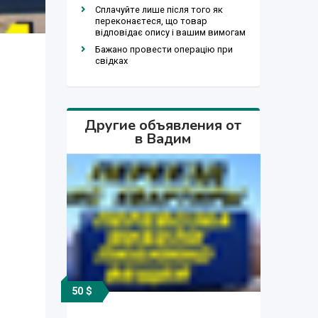
Сплачуйте лише після того як
переконаєтеся, що товар
відповідає опису і вашим вимогам
Бажано провести операцію при
свідках
Другие объявления от
в Вадим
50 $
50 $
50 $
50 $
50 $
50 $
50 $
50 $
50 $
50 $