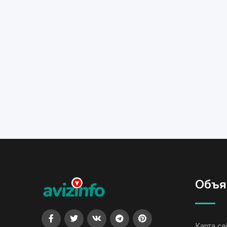
Объя
Карта са