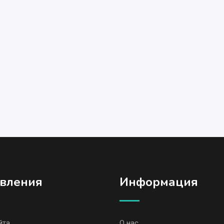
вления
Информация
йта
О нас