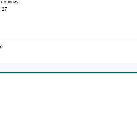
удования.
 27
аю