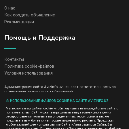
О нас
Как создать объявление
Рекомендации
Помощь и Поддержка
Контакты
Политика cookie-файлов
Условия использования
Администрация сайта AvizInfo.uz не несет ответственность за
содержание размещенных объявлений.
Мы ценим конфиденциальность наших пользователей. Мы не
передаем и не продаем личную информацию зарегистрированных
🍪 ИСПОЛЬЗОВАНИЕ ФАЙЛОВ COOKIE НА САЙТЕ AVIZINFO.UZ
пользователей AvizInfo.uz третьим лицам. Мы не отвечаем за
Мы используем файлы cookie, чтобы улучшить взаимодействие сайта с
правила конфиденциальности сайтов на которые ссылается
пользователем. Сайт может запрашивать вашу геопозицию в целях
AvizInfo.uz. На некоторых страницах нашего сайта представлена
распространения контента на определенных территориях,а так же
реклама Google Adsense Advertising Network. Чтобы узнать
предлагать вам более клиентоориентированную рекламу. Продолжая
нажмите тут
подробней о правилах конфиденциальности Google
.
любое дальнейшее использование Сайта и/или сервисов Сайта, Вы
соглашаетесь с этим. Посетите раздел «Политика использования файлов