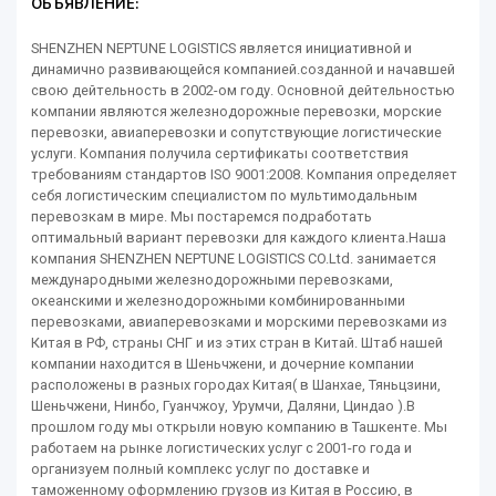
ОБЪЯВЛЕНИЕ:
SHENZHEN NEPTUNE LOGISTICS является инициативной и
динамично развивающейся компанией.созданной и начавшей
свою дейтельность в 2002-ом году. Основной дейтельностью
компании являются железнодорожные перевозки, морские
перевозки, авиаперевозки и сопутствующие логистические
услуги. Компания получила сертификаты соответствия
требованиям стандартов ISO 9001:2008. Компания определяет
себя логистическим специалистом по мультимодальным
перевозкам в мире. Мы постаремся подработать
оптимальный вариант перевозки для каждого клиента.Наша
компания SHENZHEN NEPTUNE LOGISTICS CO.Ltd. занимается
международными железнодорожными перевозками,
океанскими и железнодорожными комбинированными
перевозками, авиаперевозками и морскими перевозками из
Китая в РФ, страны СНГ и из этих стран в Китай. Штаб нашей
компании находится в Шеньчжени, и дочерние компании
расположены в разных городах Китая( в Шанхае, Тяньцзини,
Шеньчжени, Нинбо, Гуанчжоу, Урумчи, Даляни, Циндао ).В
прошлом году мы открыли новую компанию в Ташкенте. Мы
работаем на рынке логистических услуг с 2001-го года и
организуем полный комплекс услуг по доставке и
таможенному оформлению грузов из Китая в Россию, в