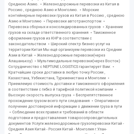
Среднюю Азию. ﹡Железнодорожные перевозки из Китая в
Россию , среднюю Азию и Монголию. ﹡Морские
контейнерные перевозки грузов из Китая в Россию , среднюю
Азию и Монголию ﹡Перевозки автотранспортом ﹡
Перевозка сборных и консолидированных грузов ﹡Хранение
грузов на складе ответственного хранения ﹡Таможенное
оформление грузов из КНР в соответствии с
законодательством ﹡Широкий спектр бизнес-услуг на
территории Китая Мы ещё организуем перевозки из Среднии
Азии в Китай ﹡Железнодорожные перевозки(через
Алашанькоу) ﹡Мультимодальные перевозки(через Восток)
Сотрудничество с NEPTUNE LOGISTICS гарантирует Вам: ﹡
Кратчайшие сроки доставки в любую точку России ,
Казахстана, Узбекистана, Туркменистана и Монголии ﹡
Приемлемую стоимость доставки и таможенного оформления
в соответствии с гибко й тарифной политикой компании ﹡
Высокую скорость выпуска груза ﹡Беспрепятственное
прохождение грузом всего пути следования ﹡Оперативное
получение достоверной информации о движении груза в пути
﹡Соблюдение всех правил и требований в области
подготовки и предоставаления товаросопроводительных
документов Услуги железнодорожные грузоперевозки Китай -
Средняя Азия Китай - Россия Китай - Монголия г.Улан-