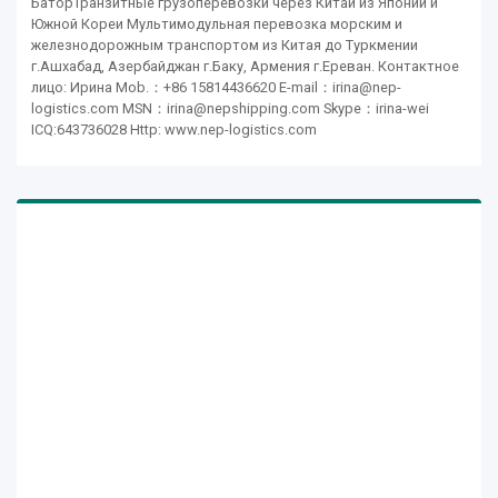
БаторТранзитные грузоперевозки через Китай из Японии и
Южной Кореи Мультимодульная перевозка морским и
железнодорожным транспортом из Китая до Туркмении
г.Ашхабад, Азербайджан г.Баку, Армения г.Ереван. Контактное
лицо: Ирина Mob.：+86 15814436620 E-mail：irina@nep-
logistics.com MSN：irina@nepshipping.com Skype：irina-wei
ICQ:643736028 Http: www.nep-logistics.com