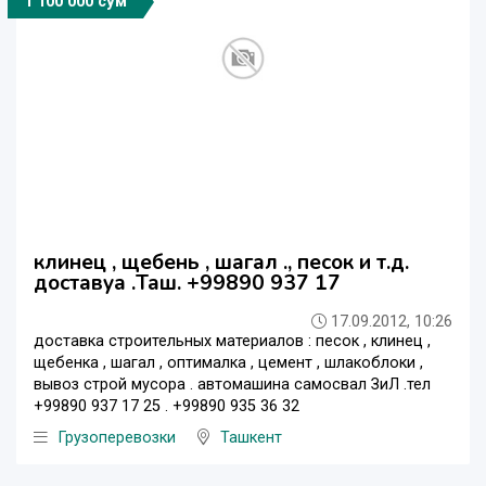
1 100 000 сўм
клинец , щебень , шагал ., песок и т.д.
доставуа .Таш. +99890 937 17
17.09.2012, 10:26
доставка строительных материалов : песок , клинец ,
щебенка , шагал , оптималка , цемент , шлакоблоки ,
вывоз строй мусора . автомашина самосвал ЗиЛ .тел
+99890 937 17 25 . +99890 935 36 32
Грузоперевозки
Ташкент