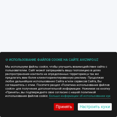
🍪 ИСПОЛЬЗОВАНИЕ ФАЙЛОВ COOKIE НА САЙТЕ AVIZINFO.UZ
Мы используем файлы cookie, чтобы улучшить взаимодействие сайта с
пользователем. Сайт может запрашивать вашу геопозицию в целях
распространения контента на определенных территориях,а так же
предлагать вам более клиентоориентированную рекламу. Продолжая
любое дальнейшее использование Сайта и/или сервисов Сайта, Вы
соглашаетесь с этим. Посетите раздел «Политика использования файлов
cookie» для получения дополнительной информации. Нажимая на кнопку
«Принять», вы подтверждаете свое согласие с нашей политикой
использования файлов cookie.
Больше информации об использовании кук
Принять
Настроить куки