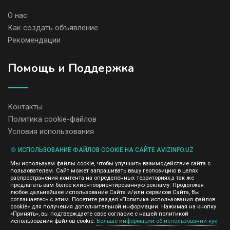
О нас
Как создать объявление
Рекомендации
Помощь и Поддержка
Контакты
Политика cookie-файлов
Условия использования
🍪 ИСПОЛЬЗОВАНИЕ ФАЙЛОВ COOKIE НА САЙТЕ AVIZINFO.UZ
Администрация сайта AvizInfo.uz не несет ответственность за
Мы используем файлы cookie, чтобы улучшить взаимодействие сайта с
содержание размещенных объявлений.
пользователем. Сайт может запрашивать вашу геопозицию в целях
Мы ценим конфиденциальность наших пользователей. Мы не
распространения контента на определенных территориях,а так же
передаем и не продаем личную информацию зарегистрированных
предлагать вам более клиентоориентированную рекламу. Продолжая
пользователей AvizInfo.uz третьим лицам. Мы не отвечаем за
любое дальнейшее использование Сайта и/или сервисов Сайта, Вы
правила конфиденциальности сайтов на которые ссылается
соглашаетесь с этим. Посетите раздел «Политика использования файлов
AvizInfo.uz. На некоторых страницах нашего сайта представлена
cookie» для получения дополнительной информации. Нажимая на кнопку
реклама Google Adsense Advertising Network. Чтобы узнать
«Принять», вы подтверждаете свое согласие с нашей политикой
нажмите тут
использования файлов cookie.
Больше информации об использовании кук
подробней о правилах конфиденциальности Google
.