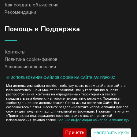
Как создать объявление
Рекомендации
Помощь и Поддержка
Контакты
Политика cookie-файлов
Условия использования
🍪 ИСПОЛЬЗОВАНИЕ ФАЙЛОВ COOKIE НА САЙТЕ AVIZINFO.UZ
Администрация сайта AvizInfo.uz не несет ответственность за
Мы используем файлы cookie, чтобы улучшить взаимодействие сайта с
содержание размещенных объявлений.
пользователем. Сайт может запрашивать вашу геопозицию в целях
Мы ценим конфиденциальность наших пользователей. Мы не
распространения контента на определенных территориях,а так же
передаем и не продаем личную информацию зарегистрированных
предлагать вам более клиентоориентированную рекламу. Продолжая
пользователей AvizInfo.uz третьим лицам. Мы не отвечаем за
любое дальнейшее использование Сайта и/или сервисов Сайта, Вы
правила конфиденциальности сайтов на которые ссылается
соглашаетесь с этим. Посетите раздел «Политика использования файлов
AvizInfo.uz. На некоторых страницах нашего сайта представлена
cookie» для получения дополнительной информации. Нажимая на кнопку
реклама Google Adsense Advertising Network. Чтобы узнать
«Принять», вы подтверждаете свое согласие с нашей политикой
нажмите тут
использования файлов cookie.
Больше информации об использовании кук
подробней о правилах конфиденциальности Google
.
Принять
Настроить куки